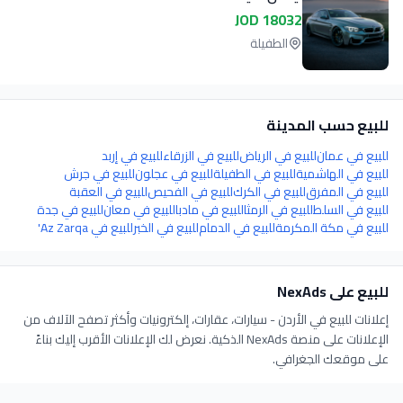
18032 JOD
الطفيلة
للبيع
حسب المدينة
للبيع
في
عمان
للبيع
في
الرياض
للبيع
في
الزرقاء
للبيع
في
إربد
للبيع
في
الهاشمية
للبيع
في
الطفيلة
للبيع
في
عجلون
للبيع
في
جرش
للبيع
في
المفرق
للبيع
في
الكرك
للبيع
في
الفحيص
للبيع
في
العقبة
للبيع
في
السلط
للبيع
في
الرمثا
للبيع
في
مادبا
للبيع
في
معان
للبيع
في
جدة
للبيع
في
مكة المكرمة
للبيع
في
الدمام
للبيع
في
الخبر
للبيع
في
Az Zarqa'
للبيع
على NexAds
إعلانات للبيع في الأردن - سيارات، عقارات، إلكترونيات وأكثر
تصفح الآلاف من
الإعلانات على منصة NexAds الذكية. نعرض لك الإعلانات الأقرب إليك بناءً
على موقعك الجغرافي.