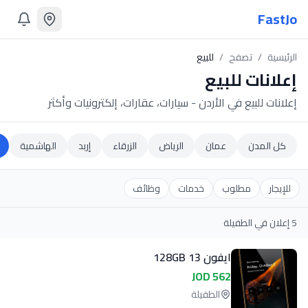
FastJo
الرئيسية
/
تصفح
/
للبيع
إعلانات
للبيع
إعلانات للبيع في الأردن - سيارات، عقارات، إلكترونيات وأكثر
كل المدن
عمان
الرياض
الزرقاء
إربد
الهاشمية
للإيجار
مطلوب
خدمات
وظائف
5
إعلان
في الطفيلة
ايفون 13 128GB
562 JOD
الطفيلة