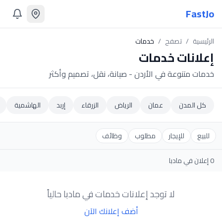
FastJo
الرئيسية
/
تصفح
/
خدمات
إعلانات
خدمات
خدمات متنوعة في الأردن - صيانة، نقل، تصميم وأكثر
كل المدن
عمان
الرياض
الزرقاء
إربد
الهاشمية
للبيع
للإيجار
مطلوب
وظائف
0
إعلان
في مادبا
لا توجد إعلانات
خدمات
في مادبا
حالياً
أضف إعلانك الآن