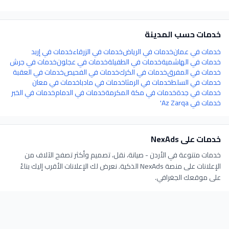
خدمات
حسب المدينة
خدمات
في
عمان
خدمات
في
الرياض
خدمات
في
الزرقاء
خدمات
في
إربد
خدمات
في
الهاشمية
خدمات
في
الطفيلة
خدمات
في
عجلون
خدمات
في
جرش
خدمات
في
المفرق
خدمات
في
الكرك
خدمات
في
الفحيص
خدمات
في
العقبة
خدمات
في
السلط
خدمات
في
الرمثا
خدمات
في
مادبا
خدمات
في
معان
خدمات
في
جدة
خدمات
في
مكة المكرمة
خدمات
في
الدمام
خدمات
في
الخبر
خدمات
في
Az Zarqa'
خدمات
على NexAds
خدمات متنوعة في الأردن - صيانة، نقل، تصميم وأكثر
تصفح الآلاف من
الإعلانات على منصة NexAds الذكية. نعرض لك الإعلانات الأقرب إليك بناءً
على موقعك الجغرافي.